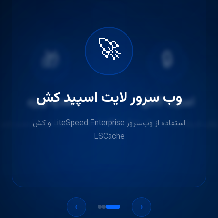
🚀
🔒
🎁
وب سرور لایت اسپید کش
امنیت کامل
هدیه ویژه
افزونه المنتور پرو به صورت اورجینال هدیه داده
استفاده از وب‌سرور LiteSpeed Enterprise و کش
LSCache
›
‹